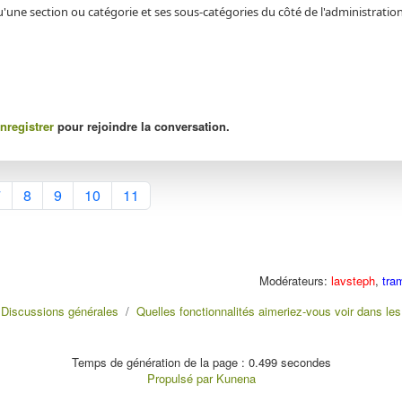
 qu'une section ou catégorie et ses sous-catégories du côté de l'administratio
nregistrer
pour rejoindre la conversation.
7
8
9
10
11
Modérateurs:
lavsteph
,
tra
Discussions générales
Quelles fonctionnalités aimeriez-vous voir dans les
Temps de génération de la page : 0.499 secondes
Propulsé par
Kunena