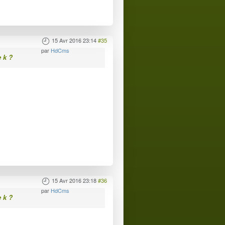
15 Avr 2016 23:14
#35
par
HdCms
e k ?
15 Avr 2016 23:18
#36
par
HdCms
e k ?