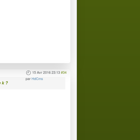
15 Avr 2016 23:13
#34
par
HdCms
e k ?