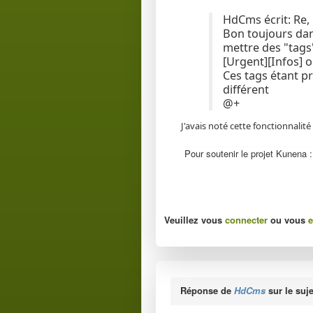
HdCms écrit: Re,
Bon toujours dan
mettre des "tags"
[Urgent][Infos] o
Ces tags étant p
différent
@+
J'avais noté cette fonctionnalit
Pour soutenir le projet Kunena 
Veuillez vous
connecter
ou vous
e
Réponse de
HdCms
sur le suj