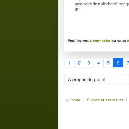
possibilité de n'afficher/filtrer
@+
Veuillez vous
connecter
ou vous
e
1
2
3
4
5
6
forum
Support et assistance