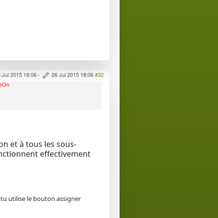
 Jui 2015 18:06
-
26 Jui 2015 18:06
#32
ilrOn
n et à tous les sous-
onctionnent effectivement
tu utilise le bouton assigner