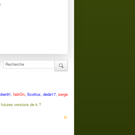
n
mber91
,
failrOn
,
Scottux
,
dede17
,
serge
 futures versions de k ?