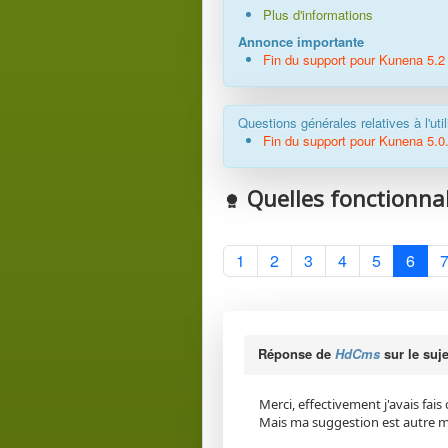
Plus d'informations
Annonce importante
Fin du support pour Kunena 5.2
Questions générales relatives à l'ut
Fin du support pour Kunena 5.0.
Quelles fonctionnal
1
2
3
4
5
6
Réponse de
HdCms
sur le suj
Merci, effectivement j'avais fai
Mais ma suggestion est autre m