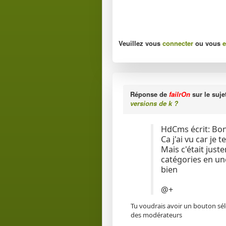
Veuillez vous
connecter
ou vous
e
Réponse de
failrOn
sur le suje
versions de k ?
HdCms écrit: Bon
Ca j'ai vu car je t
Mais c'était just
catégories en une
bien
@+
Tu voudrais avoir un bouton séle
des modérateurs