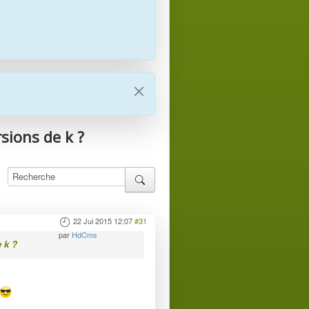
sions de k ?
22 Jui 2015 12:07
#31
par
HdCms
e k ?