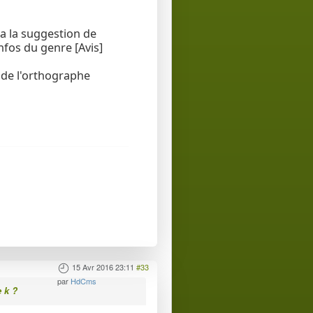
a la suggestion de
nfos du genre [Avis]
 de l'orthographe
15 Avr 2016 23:11
#33
par
HdCms
e k ?