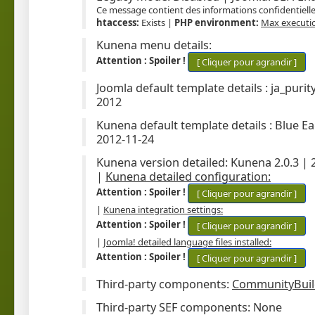
Ce message contient des informations confidentiell
htaccess:
Exists |
PHP environment:
Max executio
Kunena menu details
:
Attention : Spoiler !
Joomla default template details :
ja_purity
2012
Kunena default template details :
Blue Ea
2012-11-24
Kunena version detailed:
Kunena 2.0.3 | 2
|
Kunena detailed configuration:
Attention : Spoiler !
|
Kunena integration settings:
Attention : Spoiler !
|
Joomla! detailed language files installed:
Attention : Spoiler !
Third-party components:
CommunityBuil
Third-party SEF components:
None