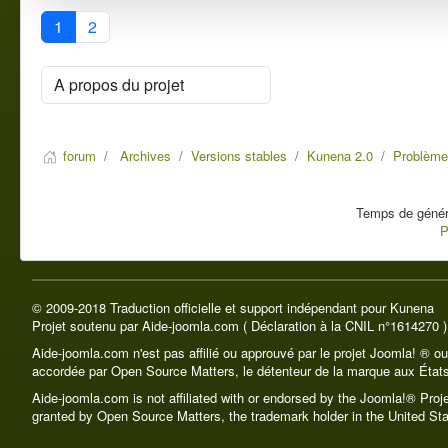
1
2
forum
Archives
Versions stables
Kunena 2.0
Problèmes
Temps de généra
P
© 2009-2018 Traduction officielle et support indépendant pour Kunena
Projet soutenu par Aide-joomla.com ( Déclaration à la CNIL n°1614270 )
Aide-joomla.com n'est pas affilié ou approuvé par le projet Joomla! ® o
accordée par Open Source Matters, le détenteur de la marque aux États
Aide-joomla.com is not affiliated with or endorsed by the Joomla!® Pro
granted by Open Source Matters, the trademark holder in the United Sta